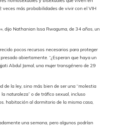
bres homosexuales y bisexuales que viven en
 veces más probabilidades de vivir con el VIH
o», dijo Nathanian Issa Rwaguma, de 34 años, un
ecido pocos recursos necesarios para proteger
expresado abiertamente. “¿Esperan que haya un
jati Abdul Jamal, una mujer transgénero de 29
 de la ley, sino más bien de ser una “molestia
a naturaleza” o de tráfico sexual, incluso
vos. habitación al dormitorio de la misma casa,
imadamente una semana, pero algunos podrían