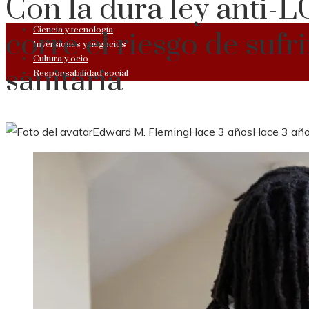
Con la dura ley anti
Ciencia y tecnología
corre el riesgo de sufri
Inversiones y negocios
Cultura y ocio
sanitaria
Responsabilidad social
Edward M. Fleming
Hace 3 años
Hace 3 añ