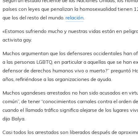
Según un estudio reciente de las Naciones Unidas, los hom
países con leyes que penalizan la homosexualidad tienen 12
que los del resto del mundo.
relación
.
«Estamos sufriendo mucho y nuestras vidas están en peligr
activista gay.
Muchos argumentan que los defensores occidentales han ofr
a las personas LGBTQ, en particular a aquellas que se han 
defensor de derechos humanos vivo o muerto?” preguntó Haj
años, refiriéndose a las organizaciones de ayuda.
Muchos ugandeses arrestados no han sido acusados ​​en virtud
común”, de tener “conocimientos carnales contra el orden de l
cuando el llamado tráfico significa alejarse de los lugares vi
dijo Balya.
Casi todos los arrestados son liberados después de aprox