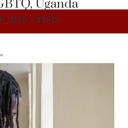
-LGBTQ, Uganda
r una crisis
os