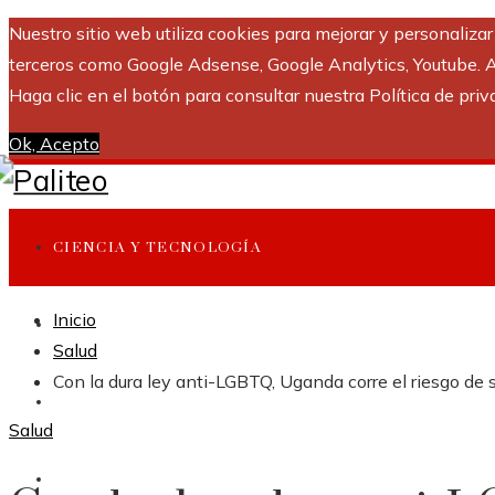
Nuestro sitio web utiliza cookies para mejorar y personaliza
terceros como Google Adsense, Google Analytics, Youtube. Al 
Haga clic en el botón para consultar nuestra Política de priv
Ok, Acepto
CIENCIA Y TECNOLOGÍA
Inicio
INVERSIONES Y NEGOCIOS
Salud
Con la dura ley anti-LGBTQ, Uganda corre el riesgo de su
CULTURA Y OCIO
Salud
RESPONSABILIDAD SOCIAL