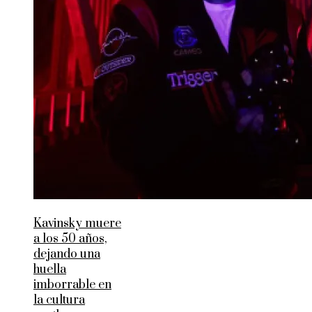
Kavinsky muere
a los 50 años,
dejando una
huella
imborrable en
la cultura