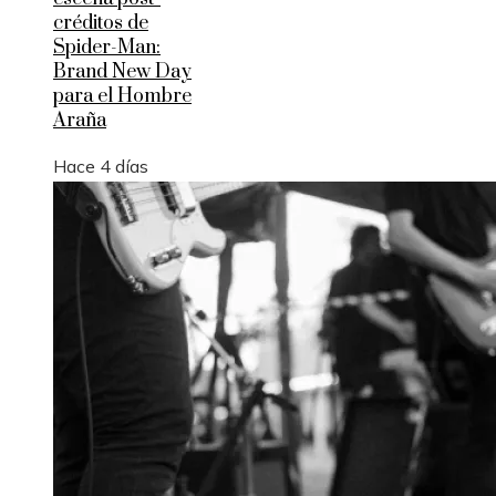
créditos de
Spider-Man:
Brand New Day
para el Hombre
Araña
Hace 4 días