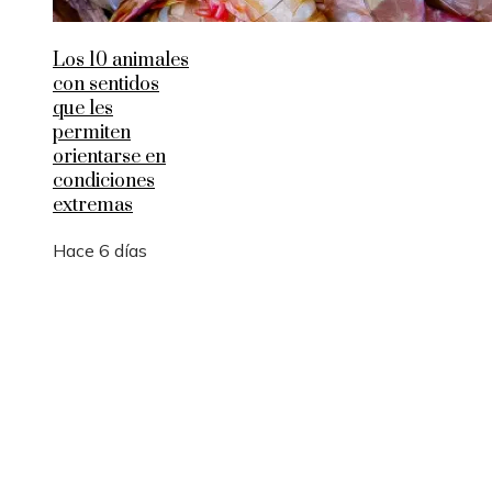
Los 10 animales
con sentidos
que les
permiten
orientarse en
condiciones
extremas
Hace 6 días
Entradas Recientes
Los 10 telescopios que revolucionaron la observ
científica del universo
Qué es la microbiota intestinal y por qué es
importante para tu salud
Por qué las pruebas de conocimiento cero son