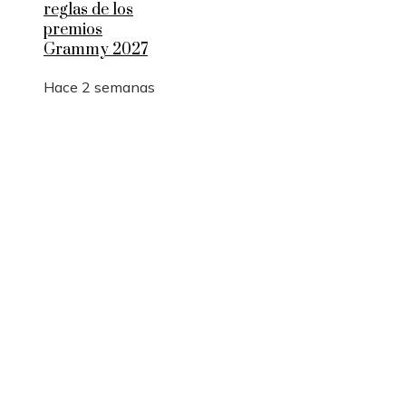
reglas de los
premios
Grammy 2027
Hace 2 semanas
Entradas Recientes
Qué es la microbiota intestinal y por qué es
importante para tu salud
Por qué las pruebas de conocimiento cero son
esenciales para la privacidad empresarial
Desastres industriales que promovieron políticas
ambientales más estrictas
Categorías
Ciencia y tecnología