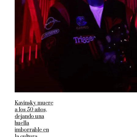
Kavinsky muere
a los 50 años,
dejando una
huella
imborrable en
la cultura