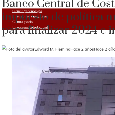
Banco Central de Cos
Ciencia y tecnología
impuesto de política 
Inversiones y negocios
Cultura y ocio
para finalizar 2024 e 
Responsabilidad social
Edward M. Fleming
Hace 2 años
Hace 2 añ