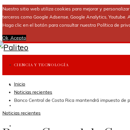
Nuestro sitio web utiliza cookies para mejorar y personaliza
terceros como Google Adsense, Google Analytics, Youtube. Al 
Haga clic en el botón para consultar nuestra Política de priv
Ok, Acepto
CIENCIA Y TECNOLOGÍA
Inicio
INVERSIONES Y NEGOCIOS
Noticias recientes
Banco Central de Costa Rica mantendrá impuesto de pol
CULTURA Y OCIO
Noticias recientes
RESPONSABILIDAD SOCIAL