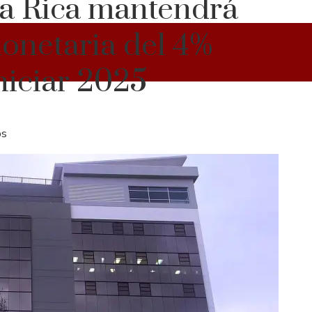
ta Rica mantendrá
monetaria del 4%
iniciar 2025
os