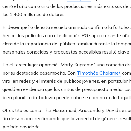
cerró el año como una de las producciones más exitosas de
los 1.400 millones de dólares.
El desempeño de esta secuela animada confirmó la fortaleza d
hecho, las películas con clasificación PG superaron este añ
clara de la importancia del público familiar durante la temp
personajes conocidos y propuestas accesibles resultó clave
En el tercer lugar apareció “Marty Supreme”, una comedia d
por su destacado desempeño. Con
Timothée Chalamet
como
viral en redes y el interés de públicos jóvenes, en particula
quedó en evidencia que las cintas de presupuesto medio, cu
bien planificada, todavía pueden abrirse camino en la taquill
Otros títulos como The Housemaid, Anaconda y David se suma
fin de semana, reafirmando que la variedad de géneros result
período navideño.