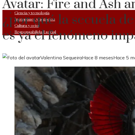
Avatar: Fire and Ash ar
Ciencia y tecnología
¿por qué la secuela 
Inversiones y negocios
Cultura y ocio
es ya el fenómeno imp
Responsabilidad social
Valentina Sequeira
Hace 8 meses
Hace 5 m