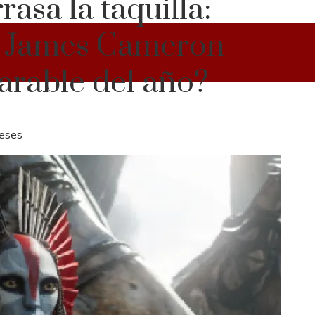
rasa la taquilla:
de James Cameron
arable del año?
eses