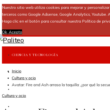
Nuestro sitio web utiliza cookies para mejorar y personaliza
terceros como Google Adsense, Google Analytics, Youtube. Al 
Haga clic en el botón para consultar nuestra Política de priv
Ok, Acepto
CIENCIA Y TECNOLOGÍA
Inicio
INVERSIONES Y NEGOCIOS
Cultura y ocio
Avatar: Fire and Ash arrasa la taquilla: ¿por qué la s
CULTURA Y OCIO
Cultura y ocio
RESPONSABILIDAD SOCIAL