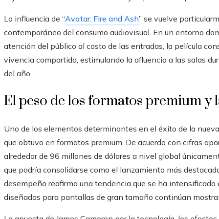
La influencia de “
Avatar: Fire and Ash
” se vuelve particular
contemporáneo del consumo audiovisual. En un entorno domin
atención del público al costo de las entradas, la película con
vivencia compartida, estimulando la afluencia a las salas 
del año.
El peso de los formatos premium y 
Uno de los elementos determinantes en el éxito de la nueva
que obtuvo en formatos premium. De acuerdo con cifras aporta
alrededor de 96 millones de dólares a nivel global únicamen
que podría consolidarse como el lanzamiento más destacado
desempeño reafirma una tendencia que se ha intensificado 
diseñadas para pantallas de gran tamaño continúan mostra
La apuesta de James Cameron por la tecnología, los efectos