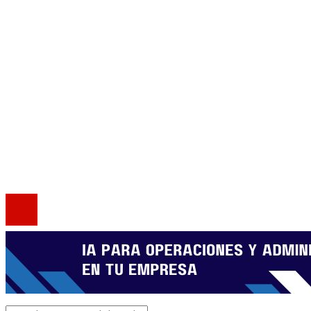
Cultura y ocio
Responsabilidad social
Mapa Del Sitio
Quiénes somos
Política de Privacidad
Marco Legal del Sitio
Contacto
®2020 Todos los derechos reservados.