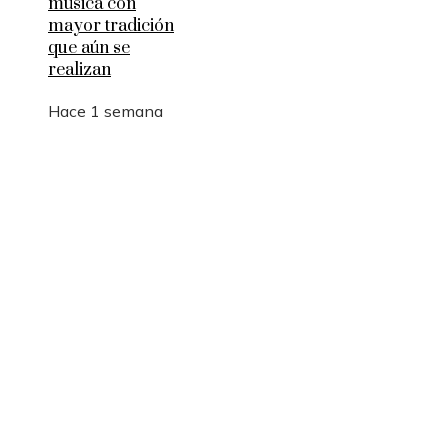
música con
mayor tradición
que aún se
realizan
Hace 1 semana
Entradas Recientes
Las 15 adquisiciones corporativas más caras y su
impacto en la integración empresarial
Los 10 telescopios que revolucionaron la observ
científica del universo
Qué es la microbiota intestinal y por qué es
importante para tu salud
Categorías