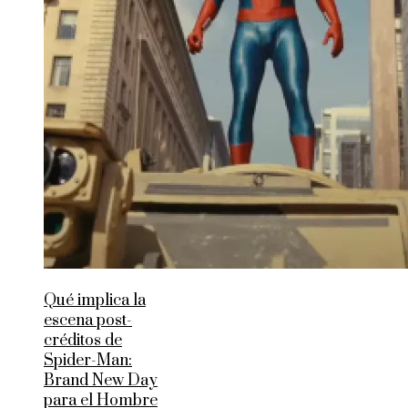
Qué implica la
escena post-
créditos de
Spider-Man:
Brand New Day
para el Hombre