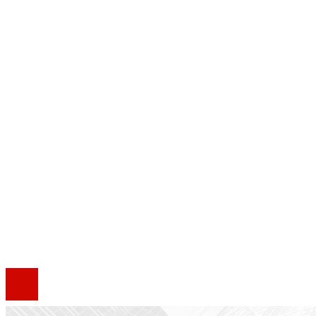
Ciencia y tecnología
Inversiones y negocios
Cultura y ocio
Responsabilidad social
Mapa Del Sitio
Quiénes somos
Política de Privacidad
Marco Legal del Sitio
Contacto
®2020 Todos los derechos reservados.