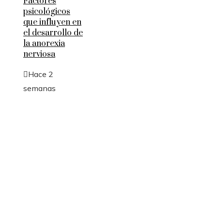
Factores
psicológicos
que influyen en
el desarrollo de
la anorexia
nerviosa
Hace 2
semanas
Entradas Recientes
La logística y las rutas comerciales en los imperio
antes de la Revolución Industrial
Innovación financiera y economía azul en Belice
La estabilidad política como factor clave para atr
inversión tecnológica en Costa Rica
Categorías