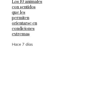
Los 10 animales
con sentidos
que les
permiten
orientarse en
condiciones
extremas
Hace 7 días
Entradas Recientes
Los 10 telescopios que revolucionaron la observ
científica del universo
Qué es la microbiota intestinal y por qué es
importante para tu salud
Por qué las pruebas de conocimiento cero son
esenciales para la privacidad empresarial